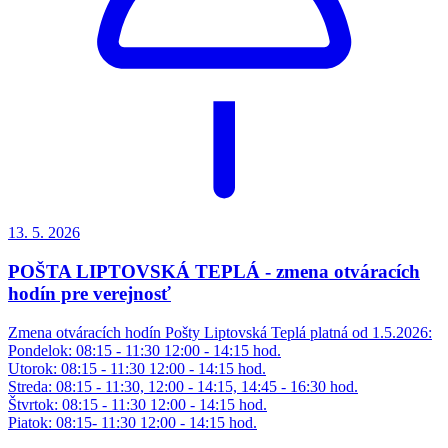
13. 5.
2026
POŠTA LIPTOVSKÁ TEPLÁ - zmena otváracích
hodín pre verejnosť
Zmena otváracích hodín Pošty Liptovská Teplá platná od 1.5.2026:
Pondelok: 08:15 - 11:30 12:00 - 14:15 hod.
Utorok: 08:15 - 11:30 12:00 - 14:15 hod.
Streda: 08:15 - 11:30, 12:00 - 14:15, 14:45 - 16:30 hod.
Štvrtok: 08:15 - 11:30 12:00 - 14:15 hod.
Piatok: 08:15- 11:30 12:00 - 14:15 hod.