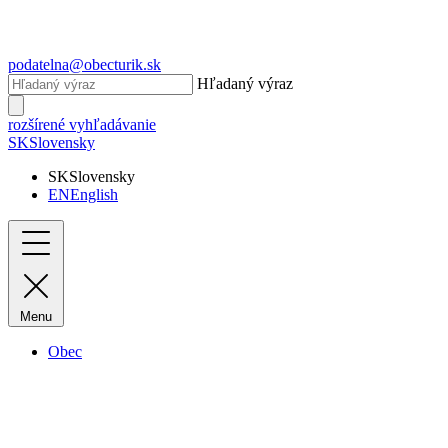
podatelna@obecturik.sk
Hľadaný výraz
rozšírené vyhľadávanie
SK
Slovensky
SK
Slovensky
EN
English
Menu
Obec