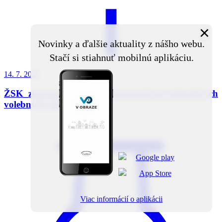
×
Novinky a ďalšie aktuality z nášho webu.
Stačí si stiahnuť mobilnú aplikáciu.
14. 7.
2026
ŽSK_zoznam miest a obcí patriacich do jednotlivých
volebných obvodov
Viac informácií o aplikácii