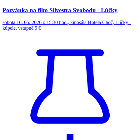
Pozvánka na film Silvestra Svobodu - Lúčky
sobota 16. 05. 2026 o 15:30 hod., kinosála Hotela Choč, Lúčky -
kúpele, vstupné 5 €