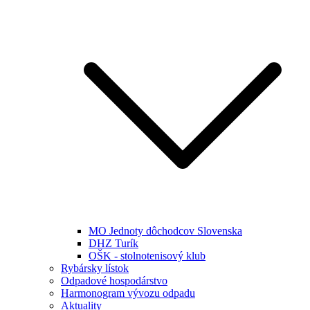
MO Jednoty dôchodcov Slovenska
DHZ Turík
OŠK - stolnotenisový klub
Rybársky lístok
Odpadové hospodárstvo
Harmonogram vývozu odpadu
Aktuality