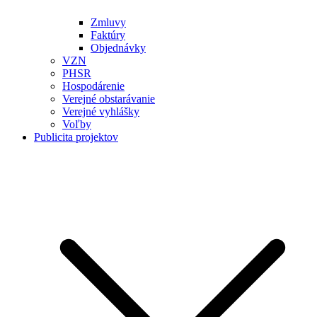
Zmluvy
Faktúry
Objednávky
VZN
PHSR
Hospodárenie
Verejné obstarávanie
Verejné vyhlášky
Voľby
Publicita projektov