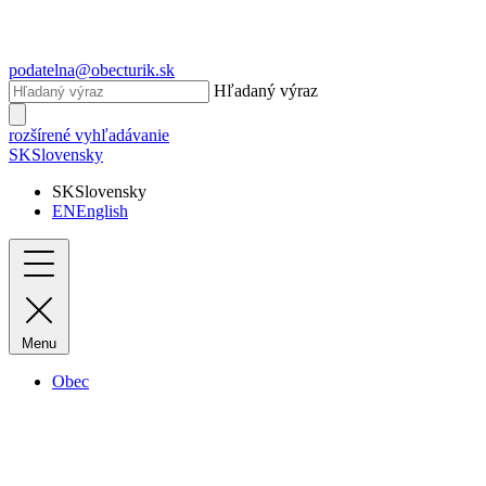
podatelna@obecturik.sk
Hľadaný výraz
rozšírené vyhľadávanie
SK
Slovensky
SK
Slovensky
EN
English
Menu
Obec