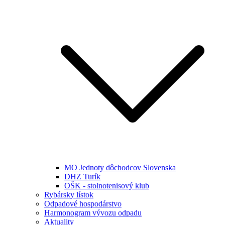
MO Jednoty dôchodcov Slovenska
DHZ Turík
OŠK - stolnotenisový klub
Rybársky lístok
Odpadové hospodárstvo
Harmonogram vývozu odpadu
Aktuality