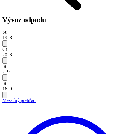
Vývoz odpadu
St
19. 8.
Čt
20. 8.
St
2. 9.
St
16. 9.
Mesačný prehľad