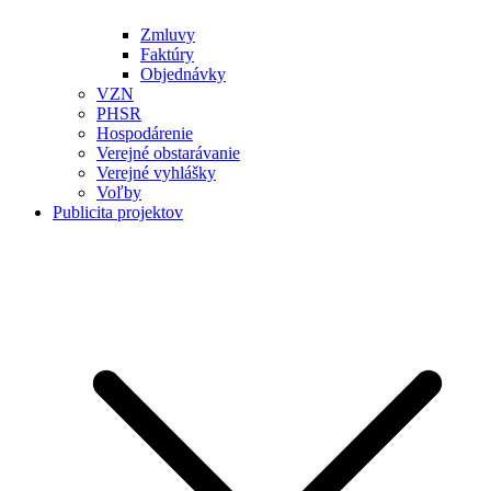
Zmluvy
Faktúry
Objednávky
VZN
PHSR
Hospodárenie
Verejné obstarávanie
Verejné vyhlášky
Voľby
Publicita projektov