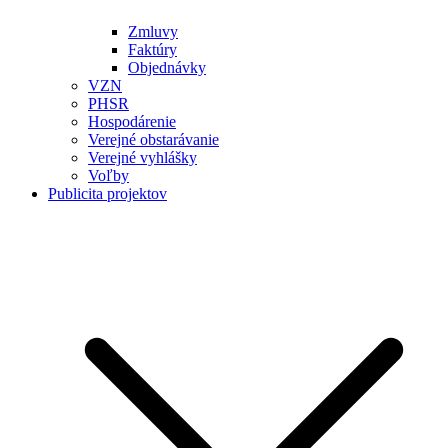
Zmluvy
Faktúry
Objednávky
VZN
PHSR
Hospodárenie
Verejné obstarávanie
Verejné vyhlášky
Voľby
Publicita projektov