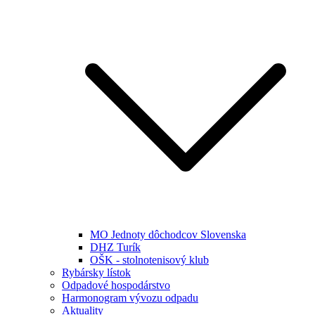
MO Jednoty dôchodcov Slovenska
DHZ Turík
OŠK - stolnotenisový klub
Rybársky lístok
Odpadové hospodárstvo
Harmonogram vývozu odpadu
Aktuality