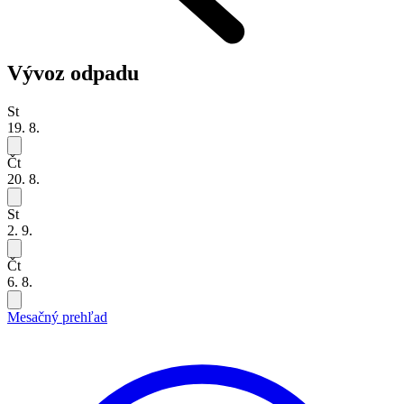
Vývoz odpadu
St
19. 8.
Čt
20. 8.
St
2. 9.
Čt
6. 8.
Mesačný prehľad