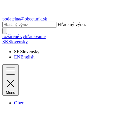
podatelna@obecturik.sk
Hľadaný výraz
rozšírené vyhľadávanie
SK
Slovensky
SK
Slovensky
EN
English
Menu
Obec