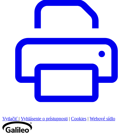
Vytlačiť
|
Vyhlásenie o prístupnosti
|
Cookies
|
Webové sídlo