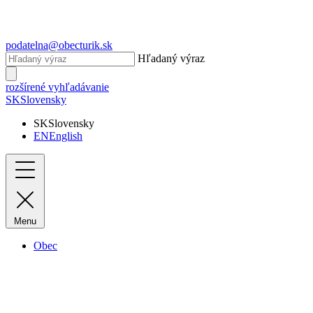
podatelna@obecturik.sk
Hľadaný výraz
rozšírené vyhľadávanie
SK
Slovensky
SK
Slovensky
EN
English
Menu
Obec