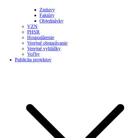
Zmluvy
Faktúry
Objednávky
VZN
PHSR
Hospodárenie
Verejné obstarávanie
Verejné vyhlášky
Voľby
Publicita projektov