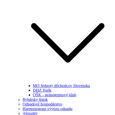
MO Jednoty dôchodcov Slovenska
DHZ Turík
OŠK - stolnotenisový klub
Rybársky lístok
Odpadové hospodárstvo
Harmonogram vývozu odpadu
Aktuality